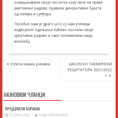
осмишљавали своје честитке које личе на праве
уметничке радове, правили декоративне букете
од папира и сунђера.
Посебно нам је драго што су нам ученици
издвојеног одељења Каћево послали своје
креативне радове и тако оплеменили нашу
изложбу.
КРЕТАЊЕ
Успеси наших ученика
ШКОЛСКО ТАКМИЧЕЊЕ
ЧЛАНКА
РЕЦИТАТОРА 2021/2022.
г.
НАЈНОВИЈИ ЧЛАНЦИ
ПРОДУЖЕНИ БОРАВАК
19. ЈУНА 2026.
АИДА АЛИЧКОВИЋ