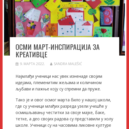
ОСМИ МАРТ-ИНСПИРАЦИЈА ЗА
КРЕАТИВЦЕ
9. МАРТА 2022.
SANDRA MALEŠIĆ
Најмлађи ученици нас увек изненаде својим
идејама, племенитим жељама и количином
љубави и пажње коју су спремни да пруже.
Тако је и овог осмог марта било у нашој школи,
где су ученици млађих разреда узели учешће у
осмишљавању честитки за своје мајке, баке,
тетке, а део својих радова су представили у холу
школе. Ученици су на часовима ликовне културе