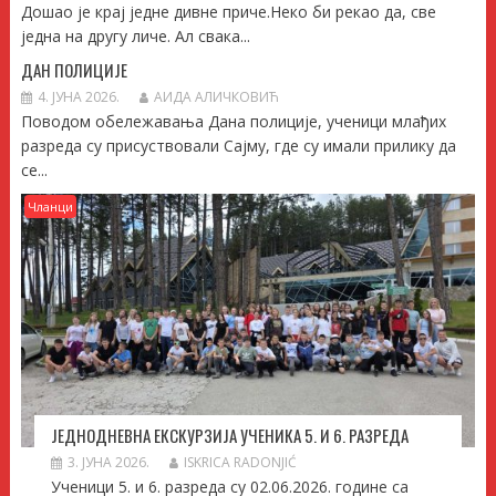
Дошао је крај једне дивне приче.Неко би рекао да, све
једна на другу личе. Ал свака...
ДАН ПОЛИЦИЈЕ
4. ЈУНА 2026.
АИДА АЛИЧКОВИЋ
Поводом обележавања Дана полиције, ученици млађих
разреда су присуствовали Сајму, где су имали прилику да
се...
Чланци
ЈЕДНОДНЕВНА ЕКСКУРЗИЈА УЧЕНИКА 5. И 6. РАЗРЕДА
3. ЈУНА 2026.
ISKRICA RADONJIĆ
Ученици 5. и 6. разреда су 02.06.2026. године са