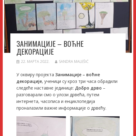
ЗАНИМАЦИЈЕ – ВОЋНЕ
ДЕКОРАЦИЈЕ
22. МАРТА 2022.
SANDRA MALEŠIĆ
У оквиру пројекта
Занимације – воћне
декорације
, ученици су кроз три часа обрадили
следеће наставне јединице:
Добро дрво
–
разговарали смо о улози дрвећа, путем
интернета, часописа и енциклопедија
проналазили важне информације о дрвећу.