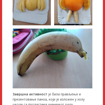
Завршна активност
је била прављење и
презентовање паноа, који је изложен у холу
школе са продуктима ученичког рада.