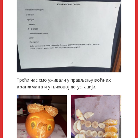
Трећи час смо уживали у прављењу
воћних
аранжмана
и у њиховој дегустацији.