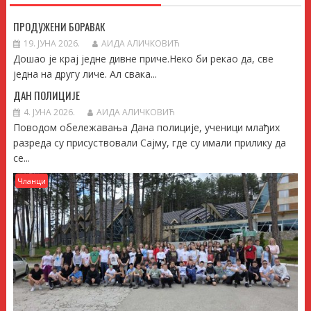
ПРОДУЖЕНИ БОРАВАК
19. ЈУНА 2026.
АИДА АЛИЧКОВИЋ
Дошао је крај једне дивне приче.Неко би рекао да, све
једна на другу личе. Ал свака...
ДАН ПОЛИЦИЈЕ
4. ЈУНА 2026.
АИДА АЛИЧКОВИЋ
Поводом обележавања Дана полиције, ученици млађих
разреда су присуствовали Сајму, где су имали прилику да
се...
Чланци