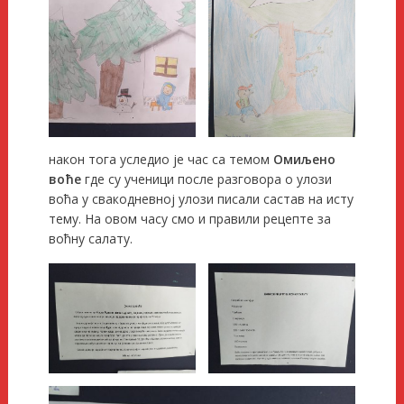
након тога уследио је час са темом
Омиљено
воће
где су ученици после разговора о улози
воћа у свакодневној улози писали састав на исту
тему. На овом часу смо и правили рецепте за
воћну салату.