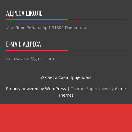
АДРЕСА ШКОЛЕ
Иве Лоле Рибара бр.1 31300 Пријепоље
E-MAIL АДРЕСА
sveti.sava.os@gmail.com
© Свети Сава Пријепоље
Proudly powered by WordPress
|
Theme: SuperNews by
Acme
Themes