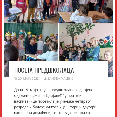
ПОСЕТА ПРЕДШКОЛАЦА
20. МАЈА 2023.
SANDRA MALEŠIĆ
Дана 19. маја, група предшколаца издвојеног
одељења „Миша Цвијовић“ у пратњи
васпитачице посетила је ученике четвртог
разреда и будуће учитељице. Старији другари
као прави домаћини, госте су дочекали са