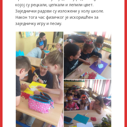
којој су рецкали, цепкали и лепили цвет.
Заједнички радови су изложени у холу школе.
Након тога час физичког је искоришћен за
заједничку игру и песму.