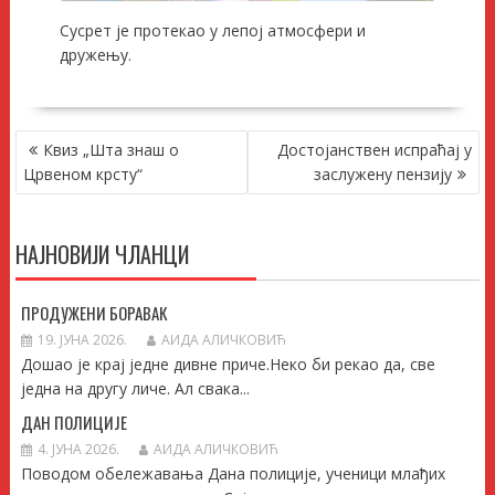
Сусрет је протекао у лепој атмосфери и
дружењу.
КРЕТАЊЕ
Квиз „Шта знаш о
Достојанствен испраћај у
ЧЛАНКА
Црвеном крсту“
заслужену пензију
НАЈНОВИЈИ ЧЛАНЦИ
ПРОДУЖЕНИ БОРАВАК
19. ЈУНА 2026.
АИДА АЛИЧКОВИЋ
Дошао је крај једне дивне приче.Неко би рекао да, све
једна на другу личе. Ал свака...
ДАН ПОЛИЦИЈЕ
4. ЈУНА 2026.
АИДА АЛИЧКОВИЋ
Поводом обележавања Дана полиције, ученици млађих