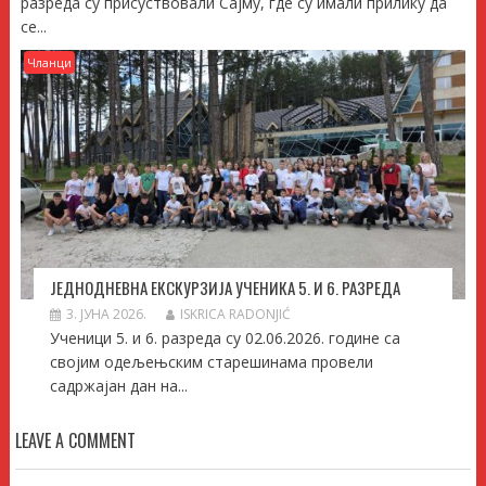
разреда су присуствовали Сајму, где су имали прилику да
се...
Чланци
ЈЕДНОДНЕВНА ЕКСКУРЗИЈА УЧЕНИКА 5. И 6. РАЗРЕДА
3. ЈУНА 2026.
ISKRICA RADONJIĆ
Ученици 5. и 6. разреда су 02.06.2026. године са
својим одељењским старешинама провели
садржајан дан на...
LEAVE A COMMENT