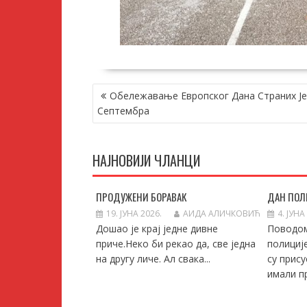
КРЕТАЊЕ
Обележавање Европског Дана Страних Јез
ЧЛАНКА
Септембра
НАЈНОВИЈИ ЧЛАНЦИ
ПРОДУЖЕНИ БОРАВАК
ДАН ПОЛ
19. ЈУНА 2026.
АИДА АЛИЧКОВИЋ
4. ЈУНА
Дошао је крај једне дивне
Поводо
приче.Неко би рекао да, све једна
полициј
на другу личе. Ал свака...
су прису
имали пр