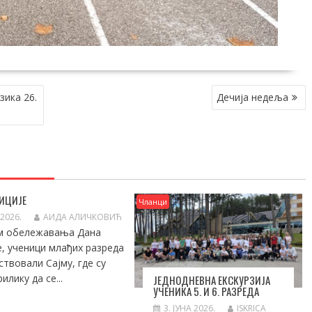
ика 26.
Дечија недеља
ИЦИЈЕ
Чланци
 2026.
АИДА АЛИЧКОВИЋ
м обележавања Дана
е, ученици млађих разреда
ствовали Сајму, где су
илику да се...
ЈЕДНОДНЕВНА ЕКСКУРЗИЈА
УЧЕНИКА 5. И 6. РАЗРЕДА
3. ЈУНА 2026.
ISKRICA