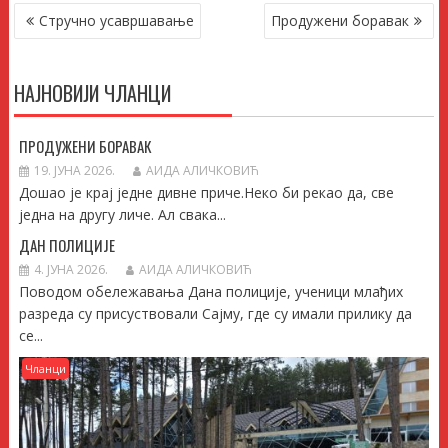
КРЕТАЊЕ
Стручно усавршавање
Продужени боравак
ЧЛАНКА
НАЈНОВИЈИ ЧЛАНЦИ
ПРОДУЖЕНИ БОРАВАК
19. ЈУНА 2026.
АИДА АЛИЧКОВИЋ
Дошао је крај једне дивне приче.Неко би рекао да, све
једна на другу личе. Ал свака...
ДАН ПОЛИЦИЈЕ
4. ЈУНА 2026.
АИДА АЛИЧКОВИЋ
Поводом обележавања Дана полиције, ученици млађих
разреда су присуствовали Сајму, где су имали прилику да
се...
Чланци