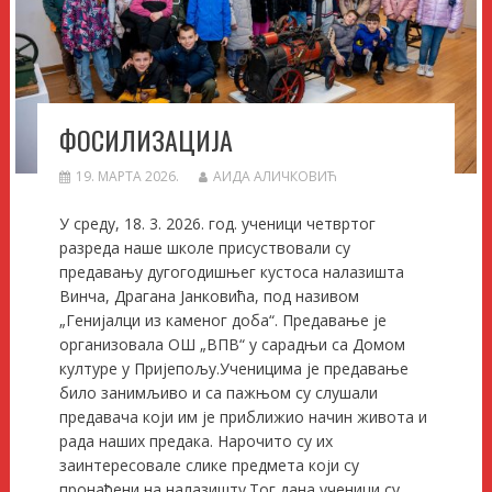
ФОСИЛИЗАЦИЈА
19. МАРТА 2026.
АИДА АЛИЧКОВИЋ
У среду, 18. 3. 2026. год. ученици четвртог
разреда наше школе присуствовали су
предавању дугогодишњег кустоса налазишта
Винча, Драгана Јанковића, под називом
„Генијалци из каменог доба“. Предавање је
организовала ОШ „ВПВ“ у сарадњи са Домом
културе у Пријепољу.Ученицима је предавање
било занимљиво и са пажњом су слушали
предавача који им је приближио начин живота и
рада наших предака. Нарочито су их
заинтересовале слике предмета који су
пронађени на налазишту.Тог дана ученици су