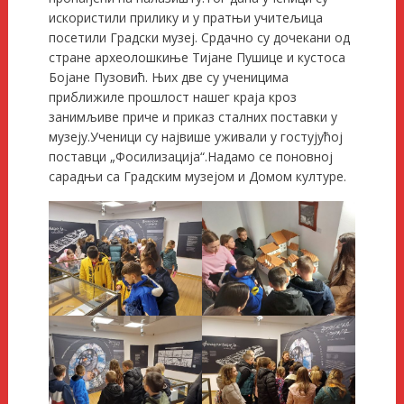
искористили прилику и у пратњи учитељица
посетили Градски музеј. Срдачно су дочекани од
стране археолошкиње Тијане Пушице и кустоса
Бојане Пузовић. Њих две су ученицима
приближиле прошлост нашег краја кроз
занимљиве приче и приказ сталних поставки у
музеју.Ученици су највише уживали у гостујућој
поставци „Фосилизација“.Надамо се поновној
сарадњи са Градским музејом и Домом културе.