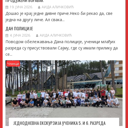
ПРОДУЖЕНИ БОРАВАК
19. ЈУНА 2026.
АИДА АЛИЧКОВИЋ
Дошао је крај једне дивне приче.Неко би рекао да, све
једна на другу личе. Ал свака...
ДАН ПОЛИЦИЈЕ
4. ЈУНА 2026.
АИДА АЛИЧКОВИЋ
Поводом обележавања Дана полиције, ученици млађих
разреда су присуствовали Сајму, где су имали прилику да
се...
Чланци
ЈЕДНОДНЕВНА ЕКСКУРЗИЈА УЧЕНИКА 5. И 6. РАЗРЕДА