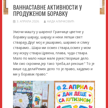
ВАННАСТАВНЕ АКТИВНОСТИ У
ПРОДУЖЕНОМ БОРАВКУ
3. АПРИЛА 2026.
АИДА АЛИЧКОВИЋ
Умочи машту у шарено! Гранчице цветне у
боравку шарају, шарају и неки лепши свет
стварају.Друг мој и јашарамо, шарамо и слику
стварамо…Шара ми осмех ствара,осмех у мом
оку искру ствара.Црвена, плава, чуда ствара.
Мало по мало наше мале рукестворише дело.
Ми смо скромни,јер тако треба,ал рекоше:“ То је
више од дела!Ремек дело то је право, хајдемо и
ми у боравак право.“