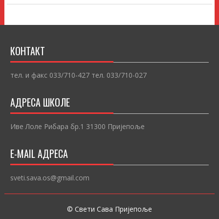
КОНТАКТ
тел. и факс 033/710-427 тел. 033/710-027
АДРЕСА ШКОЛЕ
Иве Лоле Рибара бр.1 31300 Пријепоље
E-MAIL АДРЕСА
sveti.sava.os@gmail.com
© Свети Сава Пријепоље