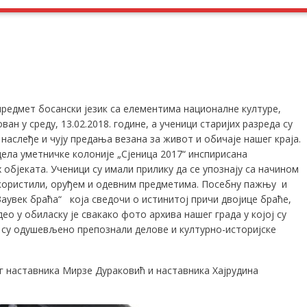
предмет босански језик са елементима националне културе,
ван у среду, 13.02.2018. године, а ученици старијих разреда су
наслеђе и чују предања везана за живот и обичаје нашег краја.
дела уметничке колоније „Сјеница 2017“ инспирисана
објеката. Ученици су имали прилику да се упознају са начином
 користили, оруђем и одевним предметима. Посебну пажњу и
Заувек браћа“ која сведочи о истинитој причи двојице браће,
о у обиласку је свакако фото архива нашег града у којој су
 су одушевљено препознали делове и културно-историјске
г наставника Мирзе Дураковић и наставника Хајрудина