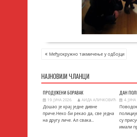
КРЕТАЊЕ
Међуокружно такмичење у одбојци
ЧЛАНКА
НАЈНОВИЈИ ЧЛАНЦИ
ПРОДУЖЕНИ БОРАВАК
ДАН ПОЛ
19. ЈУНА 2026.
АИДА АЛИЧКОВИЋ
4. ЈУНА
Дошао је крај једне дивне
Поводо
приче.Неко би рекао да, све једна
полициј
на другу личе. Ал свака...
су прису
имали пр