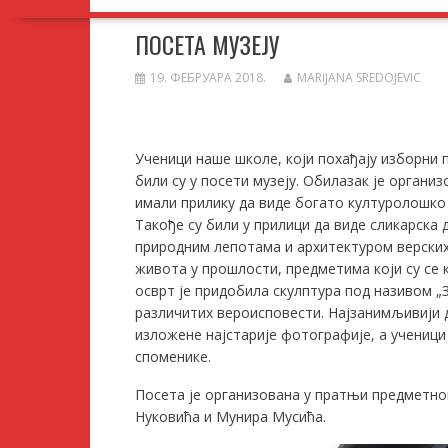
ПОСЕТА МУЗЕЈУ
19. ФЕБРУАРА 2018.
MARIJANA SREDOJEVIC
Ученици наше школе, који похађају изборни 
били су у посети музеју. Обилазак је организо
имали прилику да виде богато културолошко 
Такође су били у прилици да виде сликарска 
природним лепотама и архитектуром верских 
живота у прошлости, предметима који су се
осврт је придобила скулптура под називом „
различитих вероисповести. Најзанимљивији де
изложене најстарије фотографије, а ученици
споменике.
Посета је организована у пратњи предметно
Нуковића и Мунира Мусића.