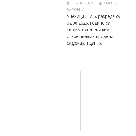
3. ЈУНА 2026.
ISKRICA
RADONJIĆ
Ученици 5. и 6. разреда су
02.06.2026. године са
својим одељењским
старешинама провели
садржајан дан на...