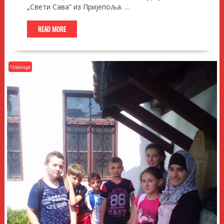
„Свети Сава“ из Пријепоља. …
READ MORE
Чланци