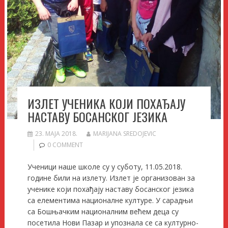
ИЗЛЕТ УЧЕНИКА КОЈИ ПОХАЂАЈУ
НАСТАВУ БОСАНСКОГ ЈЕЗИКА
23. МАЈА 2018.
MARIJANA SREDOJEVIC
0 COMMENT
Ученици наше школе су у суботу, 11.05.2018.
године били на излету. Излет је организован за
ученике који похађају наставу босанског језика
са елементима националне културе. У сарадњи
са Бошњачким националним већем деца су
посетила Нови Пазар и упознала се са културно-