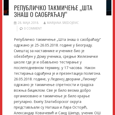
РЕПУБЛИЧКО ТАКМИЧЕЊЕ „ШТА
ЗНАШ О САОБРАЋАЈУ“
28. МАЈА 2018.
MARIJANA SREDOJEVIC
0 COMMENT
Републичко такмичење „Шта знаш о саобраћају“
одржано је 25-26.05.2018. године у Београду.
Смештај за наставнике и ученике био је
обезбеђен у Дому ученика, средње Железничке
школе где је и обављено тестирање у
послеподневном термину, у 17 часова. Након
тестирања одрађена је и презентација полигона.
26.05.2018. године, у Леденој дворани „Пионир“
одржано је такмичење спретности и градска
вожња бициклом. Све је било веома добро
организовано и такмичење је било крајње
регуларно. Екипу Златиборског округа
представљали су Наташа и Лара Остојић,
Александар Ковачевић и Саид Шипур, ученик ОШ