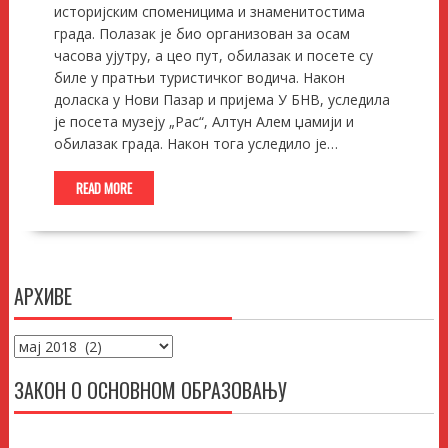
историјским споменицима и знаменитостима
града. Полазак је био организован за осам
часова ујутру, а цео пут, обилазак и посете су
биле у пратњи туристичког водича. Након
доласка у Нови Пазар и пријема У БНВ, уследила
је посета музеју „Рас“, Алтун Алем џамији и
обилазак града. Након тога уследило је…
READ MORE
АРХИВЕ
Архиве
ЗАКОН О ОСНОВНОМ ОБРАЗОВАЊУ