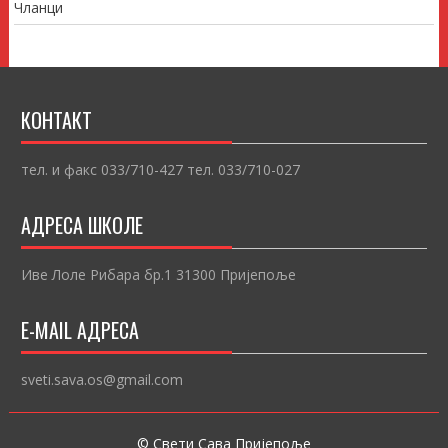
Чланци
КОНТАКТ
тел. и факс 033/710-427 тел. 033/710-027
АДРЕСА ШКОЛЕ
Иве Лоле Рибара бр.1 31300 Пријепоље
E-MAIL АДРЕСА
sveti.sava.os@gmail.com
© Свети Сава Пријепоље