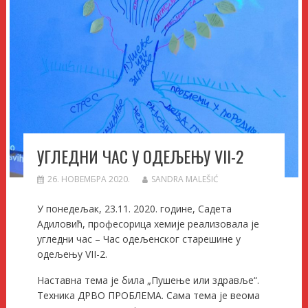
УГЛЕДНИ ЧАС У ОДЕЉЕЊУ VII-2
26. НОВЕМБРА 2020.
SANDRA MALEŠIĆ
У понедељак, 23.11. 2020. године, Садета
Адиловић, професорица хемије реализовала је
угледни час – Час одељенског старешине у
одељењу VII-2.
Наставна тема је била „Пушење или здравље“.
Техника ДРВО ПРОБЛЕМА. Сама тема је веома