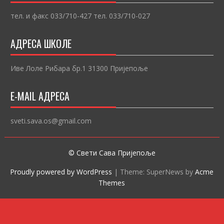
тел. и факс 033/710-427 тел. 033/710-027
АДРЕСА ШКОЛЕ
Иве Лоле Рибара бр.1 31300 Пријепоље
E-MAIL АДРЕСА
sveti.sava.os@gmail.com
© Свети Сава Пријепоље
Proudly powered by WordPress
|
Theme: SuperNews by
Acme
Themes