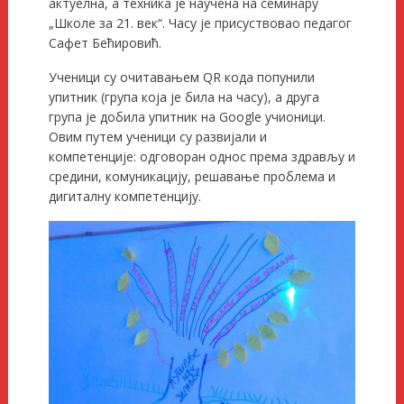
актуелна, a техника је научена на семинару
„Школе за 21. век“. Часу је присуствовао педагог
Сафет Бећировић.
Ученици су очитавањем QR кода попунили
упитник (група која је била на часу), а друга
група је добила упитник на Google учионици.
Овим путем ученици су развијали и
компетенције: одговоран однос према здрављу и
средини, комуникацију, решавање проблема и
дигиталну компетенцију.