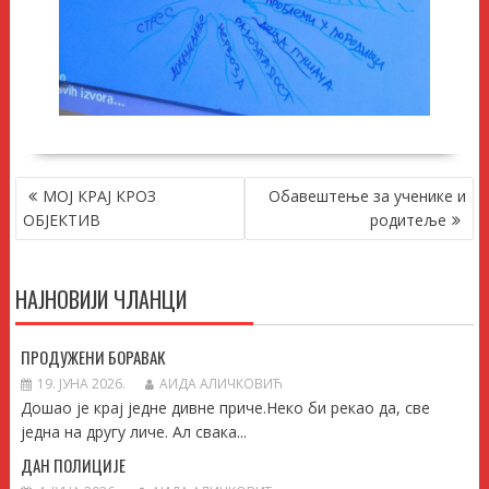
КРЕТАЊЕ
МОЈ КРАЈ КРОЗ
Обавештење за ученике и
ЧЛАНКА
ОБЈЕКТИВ
родитеље
НАЈНОВИЈИ ЧЛАНЦИ
ПРОДУЖЕНИ БОРАВАК
19. ЈУНА 2026.
АИДА АЛИЧКОВИЋ
Дошао је крај једне дивне приче.Неко би рекао да, све
једна на другу личе. Ал свака...
ДАН ПОЛИЦИЈЕ