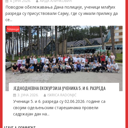
4. ЈУНА 2026.
АИДА АЛИЧКОВИЋ
Поводом обележавања Дана полиције, ученици млађих
разреда су присуствовали Сајму, где су имали прилику да
се...
Чланци
ЈЕДНОДНЕВНА ЕКСКУРЗИЈА УЧЕНИКА 5. И 6. РАЗРЕДА
3. ЈУНА 2026.
ISKRICA RADONJIĆ
Ученици 5. и 6. разреда су 02.06.2026. године са
својим одељењским старешинама провели
садржајан дан на...