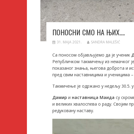
ПОНОСНИ СМО НА ЊИХ….
31. МАЈА 2021.
SANDRA MALEŠIĆ
Са поносом објављујемо да је ученик
Д
Републичком такмичењу из немачког је
показаног знања, његова доброта и иск
пред свим наставницима и ученицима – 
Такмичење је одржано у недељу 30.5. у
Дамир
и
наставница Маида
су скром
и великих хвалоспева о раду. Својим п
редуковану наставу.