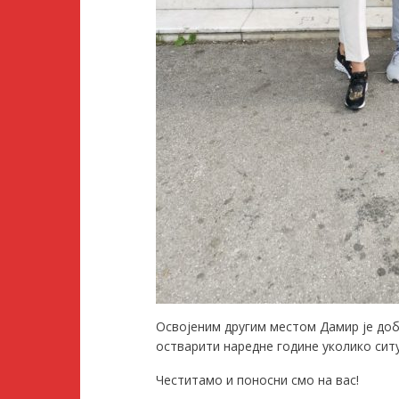
Освојеним другим местом Дамир је доб
остварити наредне године уколико сит
Честитамо и поносни смо на вас!