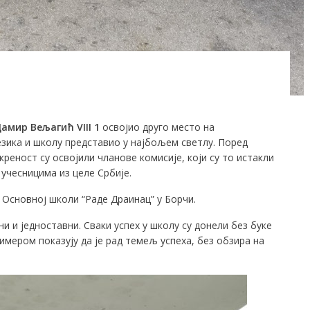
амир Вељагић
VIII 1
освојио друго место на
зика и школу представио у најбољем светлу. Поред
реност су освојили чланове комисије, који су то истакли
учесницима из целе Србије.
 Основној школи “Раде Драинац” у Борчи.
ни и једноставни. Сваки успех у школу су донели без буке
римером показују да је рад темељ успеха, без обзира на