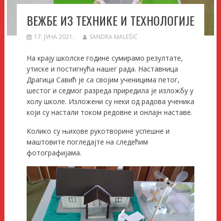
ВЕЖБЕ ИЗ ТЕХНИКЕ И ТЕХНОЛОГИЈЕ
17. ЈУНА 2021.
SANDRA MALEŠIĆ
На крају школске године сумирамо резултате,
утиске и постигнућа нашег рада. Наставница
Драгица Савић је са својим ученицима петог,
шестог и седмог разреда приредила је изложбу у
холу школе. Изложени су неки од радова ученика
који су настали током редовне и онлајн наставе.
Колико су њихове рукотворине успешне и
маштовите погледајте на следећим
фотографијама.