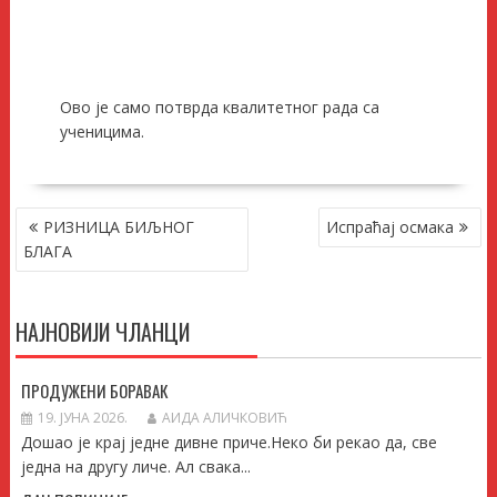
Ово је само потврда квалитетног рада са
ученицима.
КРЕТАЊЕ
РИЗНИЦА БИЉНОГ
Испраћај осмака
ЧЛАНКА
БЛАГА
НАЈНОВИЈИ ЧЛАНЦИ
ПРОДУЖЕНИ БОРАВАК
19. ЈУНА 2026.
АИДА АЛИЧКОВИЋ
Дошао је крај једне дивне приче.Неко би рекао да, све
једна на другу личе. Ал свака...