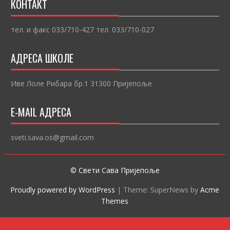
КОНТАКТ
тел. и факс 033/710-427 тел. 033/710-027
АДРЕСА ШКОЛЕ
Иве Лоле Рибара бр.1 31300 Пријепоље
E-MAIL АДРЕСА
sveti.sava.os@gmail.com
© Свети Сава Пријепоље
Proudly powered by WordPress
|
Theme: SuperNews by
Acme
Themes