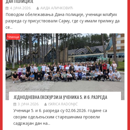
ДАН ПОЛИЦИЈЕ
4. ЈУНА 2026.
АИДА АЛИЧКОВИЋ
Поводом обележавања Дана полиције, ученици млађих
разреда су присуствовали Сајму, где су имали прилику да
се...
Чланци
ЈЕДНОДНЕВНА ЕКСКУРЗИЈА УЧЕНИКА 5. И 6. РАЗРЕДА
3. ЈУНА 2026.
ISKRICA RADONJIĆ
Ученици 5. и 6. разреда су 02.06.2026. године са
својим одељењским старешинама провели
садржајан дан на...