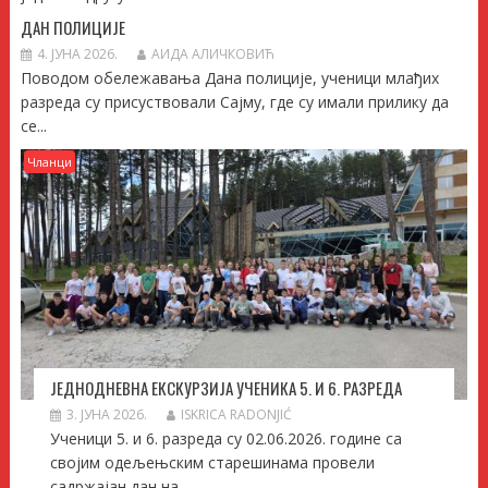
ДАН ПОЛИЦИЈЕ
4. ЈУНА 2026.
АИДА АЛИЧКОВИЋ
Поводом обележавања Дана полиције, ученици млађих
разреда су присуствовали Сајму, где су имали прилику да
се...
Чланци
ЈЕДНОДНЕВНА ЕКСКУРЗИЈА УЧЕНИКА 5. И 6. РАЗРЕДА
3. ЈУНА 2026.
ISKRICA RADONJIĆ
Ученици 5. и 6. разреда су 02.06.2026. године са
својим одељењским старешинама провели
садржајан дан на...