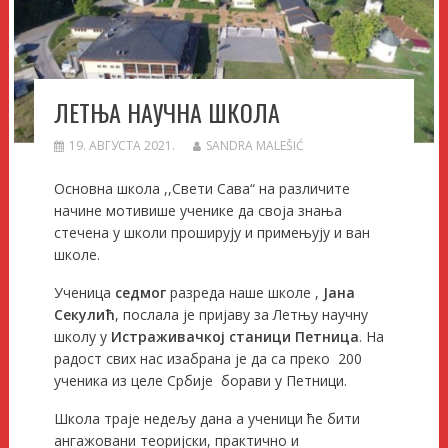
ЛЕТЊА НАУЧНА ШКОЛА
19. АВГУСТА 2021.
SANDRA MALEŠIĆ
Основна школа ,,Свети Сава“ на различите
начине мотивише ученике да своја знања
стечена у школи проширују и примењују и ван
школе.
Ученица
седмог
разреда наше школе ,
Јана
Секулић
, послала је пријаву за Летњу научну
школу у
Истраживачкој станици Петница
. На
радост свих нас изабрана је да са преко 200
ученика из целе Србије борави у Петници.
Школа траје недељу дана а ученици ће бити
ангажовани теоријски, практично и