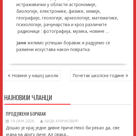
истраживачки у области астрономије,
биологије, електронике, физике, хемије,
географије, геологије, археологије, математике,
психологије, рачунарства и кроз различите
радионице : фотографија, музика, новине …
Јани
желимо успешан боравак и радујемо се
размени искустава након повратка.
КРЕТАЊЕ
Новине у нашој школи
Почетак школске године
ЧЛАНКА
НАЈНОВИЈИ ЧЛАНЦИ
ПРОДУЖЕНИ БОРАВАК
19. ЈУНА 2026.
АИДА АЛИЧКОВИЋ
Дошао је крај једне дивне приче.Неко би рекао да, све
једна на другу личе. Ал свака...