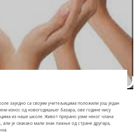
школе заједно са својим учитељицама положили још један
ени износ од новогодишњег базара, ове године нису
ицима из наше школе. Живот прерано узме неког члана
, али је свакако мали знак пажње од стране другара,
жна.