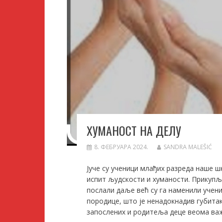
ХУМАНОСТ НА ДЕЛУ
8. ФЕБРУАРА 2024.
SANDRA MALEŠIĆ
Јуче су ученици млађих разреда наше 
испит људскости и хуманости. Прикупљ
послали даље већ су га наменили учен
породице, што је ненадокнадив губитак
запослених и родитеља деце веома ва