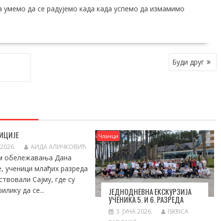
а умемо да се радујемо када када успемо да измамимо
Буди друг
ИЦИЈЕ
Чланци
 2026.
АИДА АЛИЧКОВИЋ
м обележавања Дана
е, ученици млађих разреда
ствовали Сајму, где су
илику да се...
ЈЕДНОДНЕВНА ЕКСКУРЗИЈА
УЧЕНИКА 5. И 6. РАЗРЕДА
3. ЈУНА 2026.
ISKRICA