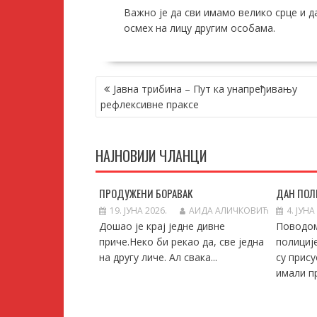
Важно је да сви имамо велико срце и д
осмех на лицу другим особама.
КРЕТАЊЕ
Јавна трибина – Пут ка унапређивању
ЧЛАНКА
рефлексивне праксе
НАЈНОВИЈИ ЧЛАНЦИ
ПРОДУЖЕНИ БОРАВАК
ДАН ПОЛ
19. ЈУНА 2026.
АИДА АЛИЧКОВИЋ
4. ЈУНА
Дошао је крај једне дивне
Поводо
приче.Неко би рекао да, све једна
полициј
на другу личе. Ал свака...
су прису
имали пр