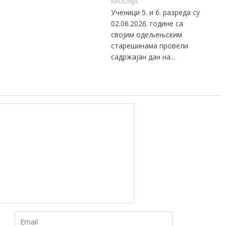
RADONJIĆ
Ученици 5. и 6. разреда су
02.06.2026. године са
својим одељењским
старешинама провели
садржајан дан на...