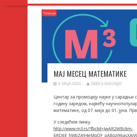
Чланци
МАЈ МЕСЕЦ МАТЕМАТИКЕ
6. МАЈА 2020.
ISKRICA RADONJIĆ
Центар за промоцију науке у сарадњи 
годину заредом, највећу научнопопула
математике, од 07. маја до 01. јуна. Пр
У следећем линку
http://www.m3.rs/?fbclid=IwAR2WBckm-
6RD6E_hWbZA94eMqOF_pA8qzi96asXAi