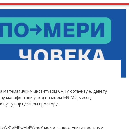
са математичким институтом САНУ организује, девету
рну манифестацију под називом М3-Мај месец
ви пут у виртуелном простору.
VUyW31xMRwHbIWynoY
можете приступити програму.