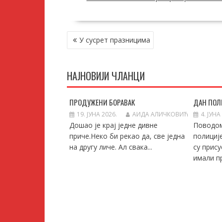
КРЕТАЊЕ
У сусрет празницима
ЧЛАНКА
НАЈНОВИЈИ ЧЛАНЦИ
ПРОДУЖЕНИ БОРАВАК
ДАН ПОЛ
19. ЈУНА 2026.
АИДА АЛИЧКОВИЋ
4. ЈУНА
Дошао је крај једне дивне
Поводо
приче.Неко би рекао да, све једна
полициј
на другу личе. Ал свака...
су прису
имали пр