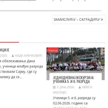
ЗАМИСЛИЋУ – САГРАДИЋУ
ИЦИЈЕ
Чланци
 2026.
АИДА АЛИЧКОВИЋ
м обележавања Дана
е, ученици млађих разреда
ствовали Сајму, где су
илику да се...
ЈЕДНОДНЕВНА ЕКСКУРЗИЈА
УЧЕНИКА 5. И 6. РАЗРЕДА
3. ЈУНА 2026.
ISKRICA
RADONJIĆ
Ученици 5. и 6. разреда су
02.06.2026. године са