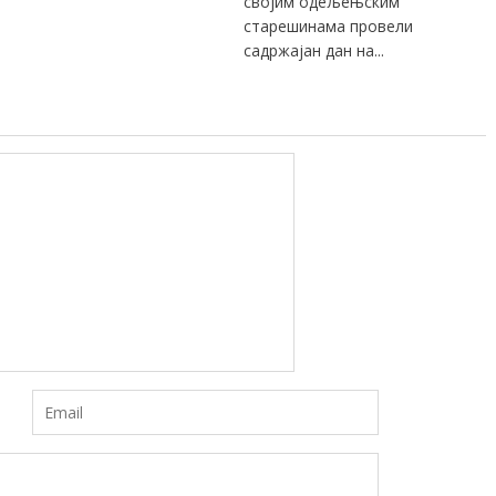
својим одељењским
старешинама провели
садржајан дан на...