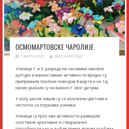
ОСМОМАРТОВСКЕ ЧАРОЛИЈЕ
7. МАРТА 2025.
ISKRICA RADONJIĆ
Ученици 1. и 3. разреда на часовима ликовне
културе и ваннаставних активности вредно су
припремали поклоне поводом 8.марта и на тај
начин указали су на важност овог
датума.
У холу школе нашли су се изложени цветови и
честитке са порукама ученика.
Ученици су кроз ове активности развијали
сопствене креативне и стваралачке
способности као и љубав према драгим особама