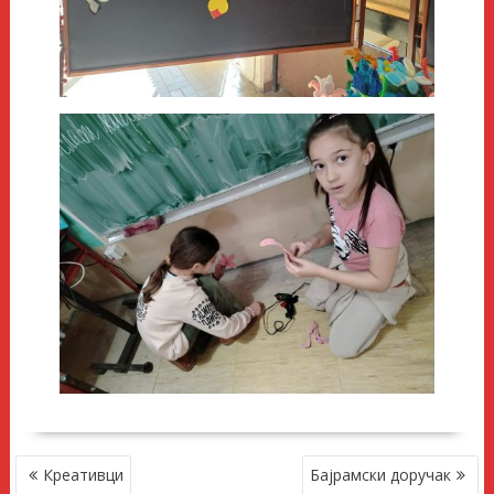
КРЕТАЊЕ
Креативци
Бајрамски доручак
ЧЛАНКА