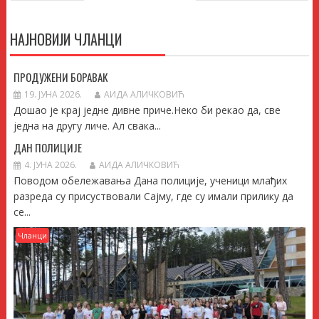
НАЈНОВИЈИ ЧЛАНЦИ
ПРОДУЖЕНИ БОРАВАК
19. ЈУНА 2026.
АИДА АЛИЧКОВИЋ
Дошао је крај једне дивне приче.Неко би рекао да, све
једна на другу личе. Ал свака...
ДАН ПОЛИЦИЈЕ
4. ЈУНА 2026.
АИДА АЛИЧКОВИЋ
Поводом обележавања Дана полиције, ученици млађих
разреда су присуствовали Сајму, где су имали прилику да
се...
Чланци