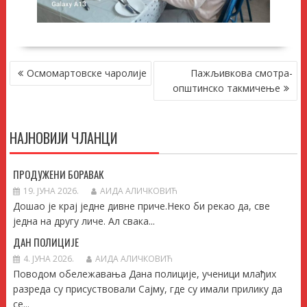
КРЕТАЊЕ
Осмомартовске чаролије
Пажљивкова смотра-
ЧЛАНКА
општинско такмичење
НАЈНОВИЈИ ЧЛАНЦИ
ПРОДУЖЕНИ БОРАВАК
19. ЈУНА 2026.
АИДА АЛИЧКОВИЋ
Дошао је крај једне дивне приче.Неко би рекао да, све
једна на другу личе. Ал свака...
ДАН ПОЛИЦИЈЕ
4. ЈУНА 2026.
АИДА АЛИЧКОВИЋ
Поводом обележавања Дана полиције, ученици млађих
разреда су присуствовали Сајму, где су имали прилику да
се...