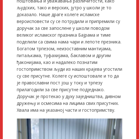
поштовања и уважавања различитости, како
људских, тако и верских, јутро у школи је то
доказало. Наше драге колеге исламске
вероисповести су се потрудили и припремили су
доручак за све запослене у школи поводом
великог исламског празника Бајрама и тиме
поделили са свима нама чари и лепоте презника.
Богатом трпезом, неизоставним мантијама,
питаљкама, туфахијама, баклавом и другим
ђаконијама, као и надалеко познатим
гостопримством људи из наших крајева угостили
су све присутне. Колеге су испоштовале и то да
је православни пост још у току и трпезу
прилагодили за све присутне подједнако.
Доручак је протекао у духу заједништва, дивном
дружењу и осмесима на лицима свих присутних.
Хвала има на указаној части и гостопримству.