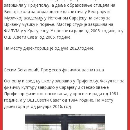
завршила у Пријепољу, а даље образовање стицала на
Вишој школи за образовање васпитача у Београду и
Музичкој академију у Источном Сарајеву на смеру за
Црквену музику и појање. Мастер студије завршила на
ФИЛУМ-у у Крагујевцу. У просвети ради од 2003. године, а у
ОШ „Свети Сава“ од 2005. године.
На месту директорице је од јуна 2023.године.
Бесим Бегановић, Професор физичког васпитања
Основну и средњу школу завршио у Пријепољу. Факултет за
физичку културу завршио у Сарајеву и стекао звање
Професор физичког васпитања, у просвети ради од 1981.
године, а у ОШ „Свети Сава“ од 1984. године. На месту
директора је од јануара 2016. год.