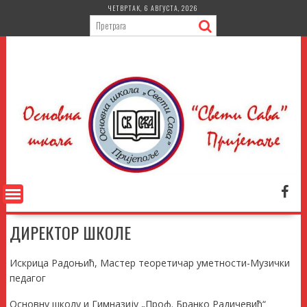
Skip
ЧЕТВРТАК, 6 АВГУСТА, 2026
to
content
ДИРЕКТОР ШКОЛЕ
Искрица Радоњић, Мастер теоретичар уметности-Музички
педагог
Основну школу и Гимназију „Проф. Бранко Радичевић“