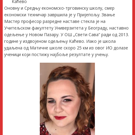
Каћево
Оновну и Средњу економско-трговинску школу, смер
економски техничар завршила је у Пријепољу. Звање
Мастер професор разредне наставе стекла је на
Учитељском факултету Универзитета у Београду, наставно
одељење у Новом Пазару. У ОШ „Свети Сава“ ради од 2013.
године у издвојеном одељењу Каћево. Иако је школа
удаљена од Матичне школе скоро 25 км из овог ИО долазе
ученици који постижу најбоље резултате у учењу.