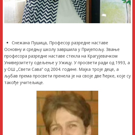
Снежана Пушица, Професор разредне наставе
Основну и средњу школу завршила у Пријепољу. Звање
професора разредне наставе стекла на Крагујевачком
Универзитету одељење у Ужицу. У просвети ради од 1993, а
у ОШ „Свети Сава“ од 2004. године. Мајка троје деце, а
љубав према просвети пренела је на своје две ћерке, које су
такође учитељице.