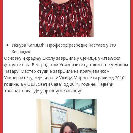
Икнура Капиџић, Професор разредне наставе у ИО
Хисарџик
Основну и средњу школу завршила у Сјеници, учитељски
факултет на Београдском Универзитету, одељење у Новом
Пазару. Мастер студије завршила на Крагујевачком
Универзитету, одељење у Ужицу. У просвети ради од 2010.
године, а у ОШ „Свети Сава“ од 2011. године. Највећи
таленат показује у цртању и сликању.