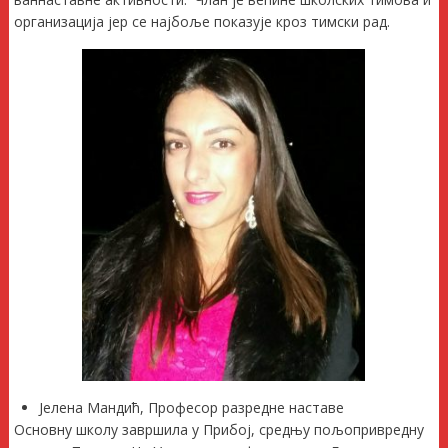
организација јер се најбоље показује кроз тимски рад.
Јелена Мандић, Професор разредне наставе
Основну школу завршила у Прибој, средњу пољопривредну