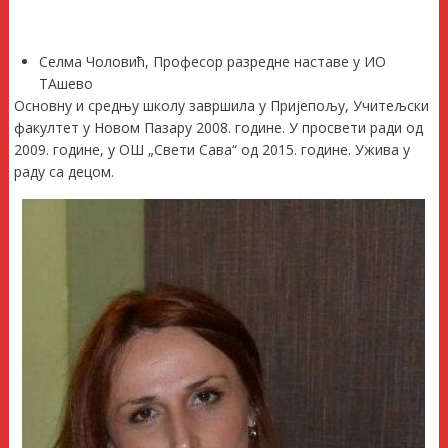
Селма Чоловић, Професор разредне наставе у ИО
ТАшево
Основну и средњу школу завршила у Пријепољу, Учитељски
факултет у Новом Пазару 2008. године. У просвети ради од
2009. године, у ОШ „Свети Сава“ од 2015. године. Ужива у
раду са децом.