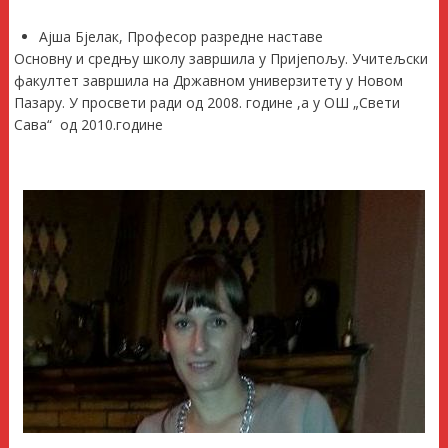
Ајша Бјелак, Професор разредне наставе
Основну и средњу школу завршила у Пријепољу. Учитељски
факултет завршила на Државном универзитету у Новом
Пазару. У просвети ради од 2008. године ,а у ОШ „Свети
Сава“ од 2010.године