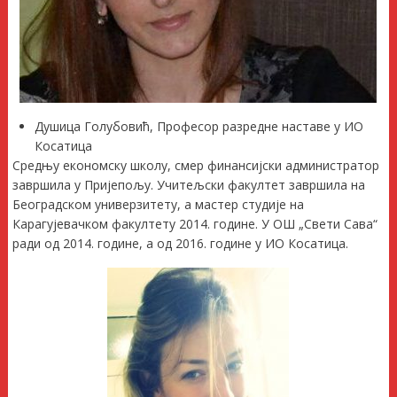
Душица Голубовић, Професор разредне наставе у ИО
Косатица
Средњу економску школу, смер финансијски администратор
завршила у Пријепољу. Учитељски факултет завршила на
Београдском универзитету, а мастер студије на
Карагујевачком факултету 2014. године. У ОШ „Свети Сава“
ради од 2014. године, а од 2016. године у ИО Косатица.