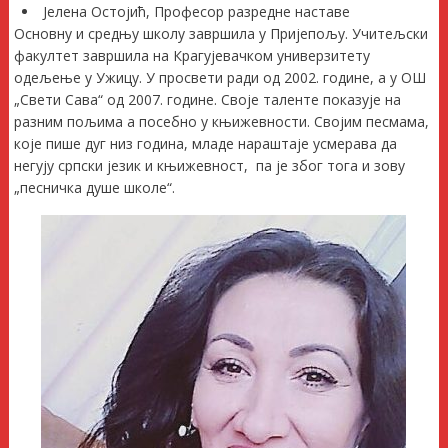
Јелена Остојић, Професор разредне наставе
Основну и средњу школу завршила у Пријепољу. Учитељски
факултет завршила на Крагујевачком универзитету
одељење у Ужицу. У просвети ради од 2002. године, а у ОШ
„Свети Сава“ од 2007. године. Своје таленте показује на
разним пољима а посебно у књижевности. Својим песмама,
које пише дуг низ година, младе нараштаје усмерава да
негују српски језик и књижевност, па је због тога и зову
„песничка душе школе“.