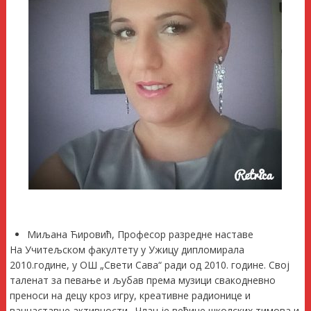
Миљана Ћировић, Професор разредне наставе
На Учитељском факултету у Ужицу дипломирала
2010.године, у ОШ „Свети Сава“ ради од 2010. године. Свој
таленат за певање и љубав према музици свакодневно
преноси на децу кроз игру, креативне радионице и
ваннаставне активности. Члан је већине школских тимова и