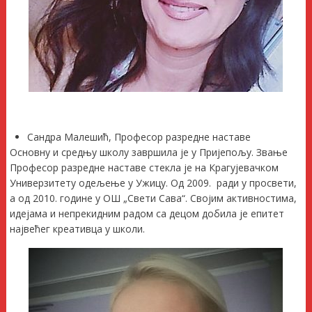
Сандра Малешић, Професор разредне наставе
Основну и средњу школу завршила је у Пријепољу. Звање
Професор разредне наставе стекла је на Крагујевачком
Универзитету одељење у Ужицу. Од 2009. ради у просвети,
а од 2010. године у ОШ „Свети Сава“. Својим активностима,
идејама и непрекидним радом са децом добила је епитет
највећег креативца у школи.