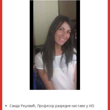
Саида Реџовић, Професор разредне наставе у ИО