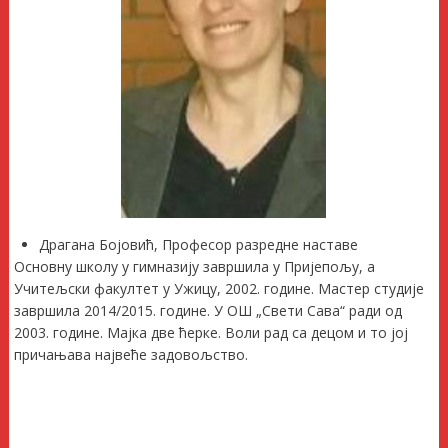
Драганa Бојовић, Професор разредне наставе
Основну школу у гимназију завршила у Пријепољу, а
Учитељски факултет у Ужицу, 2002. године. Мастер студије
завршила 2014/2015. године. У ОШ „Свети Сава“ ради од
2003. године. Мајка две ћерке. Воли рад са децом и то јој
причањава највеће задовољство.