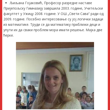
Љиљана Гојаковић, Професор разредне наставе
Пријепољску Гимназију завршила 2003. године, Учитељски
факултет у Ужицу 2008. године. У ОШ „Свети Сава“ ради од
2009. године. Посебно интересовање су јој логички задаци
из математике. Труди се да математику приближи деци и
упути их да сваки проблем мора имати решење. Мајка две
ћерке.