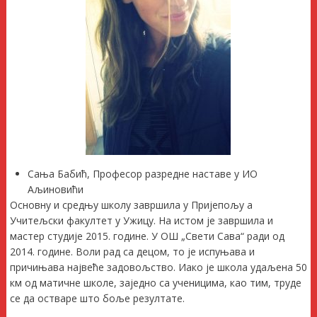
Сања Бабић, Професор разредне наставе у ИО
Аљиновићи
Основну и средњу школу завршила у Пријепољу а
Учитељски факултет у Ужицу. На истом је завршила и
мастер студије 2015. године. У ОШ „Свети Сава“ ради од
2014. године. Воли рад са децом, то је испуњава и
причињава највеће задовољство. Иако је школа удаљена 50
км од матичне школе, заједно са ученицима, као тим, труде
се да остваре што боље резултате.