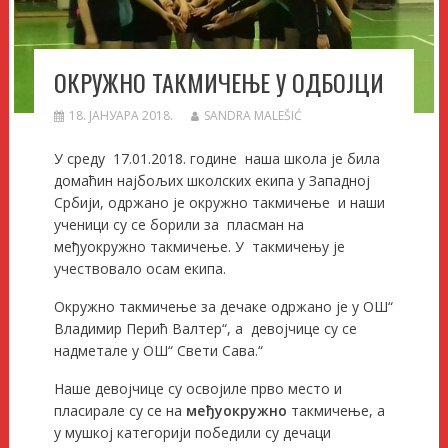
ОКРУЖНО ТАКМИЧЕЊЕ У ОДБОЈЦИ
18. ЈАНУАРА 2018.
SANDRA MALEŠIĆ
У среду 17.01.2018. године наша школа је била
домаћин најбољих школских екипа у Западној
Србији, одржано је окружно такмичење и наши
ученици су се борили за пласман на
међуокружно такмичење. У такмичењу је
учествовало осам екипа.
Окружно такмичење за дечаке одржано је у ОШ“
Владимир Перић Валтер“, а девојчице су се
надметале у ОШ“ Свети Сава.“
Наше девојчице су освојиле прво место и
пласирале су се на
међуокружно
такмичење, а
у мушкој категорији победили су дечаци