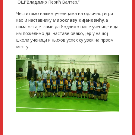
ОШ“Владимир Перић Валтер.“
Честитамо нашим ученицама на одличној игри
као и наставнику
Мирославу Кијановићу
,а
нама остаје само да бодримо наше ученице и да
им пожелимо да наставе овако, јер у нашој
школи ученици и њихов успех су увек на првом
месту.