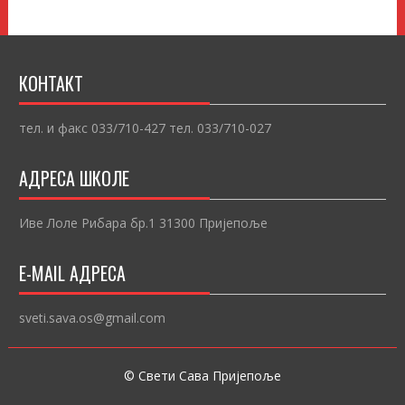
КОНТАКТ
тел. и факс 033/710-427 тел. 033/710-027
АДРЕСА ШКОЛЕ
Иве Лоле Рибара бр.1 31300 Пријепоље
E-MAIL АДРЕСА
sveti.sava.os@gmail.com
© Свети Сава Пријепоље