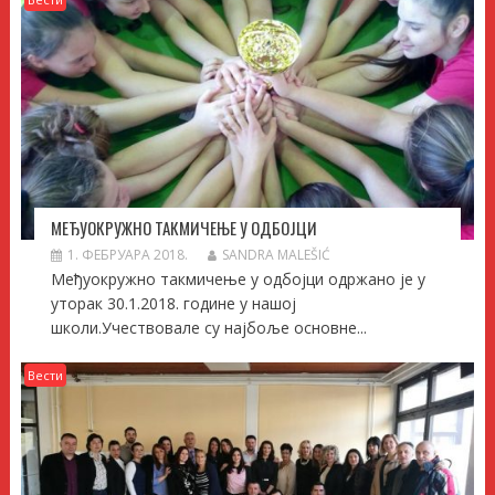
МЕЂУОКРУЖНО ТАКМИЧЕЊЕ У ОДБОЈЦИ
1. ФЕБРУАРА 2018.
SANDRA MALEŠIĆ
Међуокружно такмичење у одбојци одржано је у
уторак 30.1.2018. године у нашој
школи.Учествовале су најбоље основне...
Вести