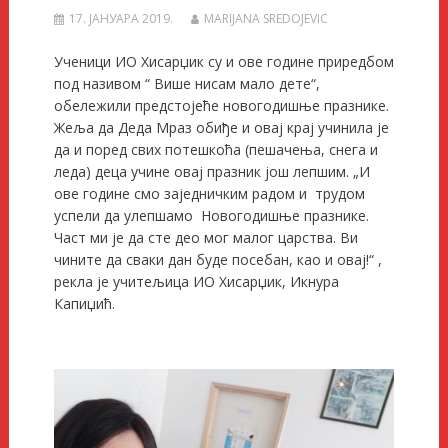
17. ЈАНУАРА 2019.
MARIJANA SREDOJEVIC
Ученици ИО Хисарџик су и ове године приредбом
под називом “ Више нисам мало дете“,
обележили предстојеће новогодишње празнике.
Жеља да Деда Мраз обиђе и овај крај учинила је
да и поред свих потешкоћа (пешачења, снега и
леда) деца учине овај празник још лепшим. „И
ове године смо заједничким радом и трудом
успели да улепшамо Новогодишње празнике.
Част ми је да сте део мог малог царства. Ви
чините да сваки дан буде посебан, као и овај!“ ,
рекла је учитељица ИО Хисарџик, Икнура
Капиџић.