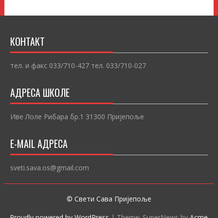
КОНТАКТ
тел. и факс 033/710-427 тел. 033/710-027
АДРЕСА ШКОЛЕ
Иве Лоле Рибара бр.1 31300 Пријепоље
E-MAIL АДРЕСА
sveti.sava.os@gmail.com
© Свети Сава Пријепоље
Proudly powered by WordPress
|
Theme: SuperNews by
Acme