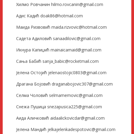
Хилмо Ровчанин hilmo.rovcanin@gmail.com
Адис Кадић doak86@hotmail.com
Маида Ризвовић maida.rizvovic@hotmail.com
Садета Адиловић sanaadilovic@gmail.com
Икнура Капиџић mainaicamaid@gmail.com
Сања Бабић sanja_babic@rocketmail.com
Јелена Остојић jelenaostojic0803@gmail.com
Драгана Бојовић draganabojovic307@gmail.com
Селма Чоловић selmamemovic@gmail.com
Снежа Пушица snezapusica225@gmail.com
Аида Аличковић aidaalickovicdar@gmail.com
Јелена Мандић jelkajelenkadespotovic@gmail.com