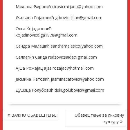
Миљана Ћировић cirovicmiljana@yahoo.com
Љиљана Гојаковић grbovic.ljiljan@gmail.com
Олга Којадиновић
kojadinovicolga1978@gmail.com
Сандра Малешић sandramalesic@yahoo.com
Салиагић Саида redzovicsaida@gmail.com
Ајша Рожајац ajsa.rozajac@hotmail.com
Јасмина Ћатовић jasminacatovic@yahoo.com
Душица Голубовић duki.golubovic@gmail.com
КРЕТАЊЕ
ВАЖНО ОБАВЕШТЕЊЕ
Обавештење за ликовну
ЧЛАНКА
културу