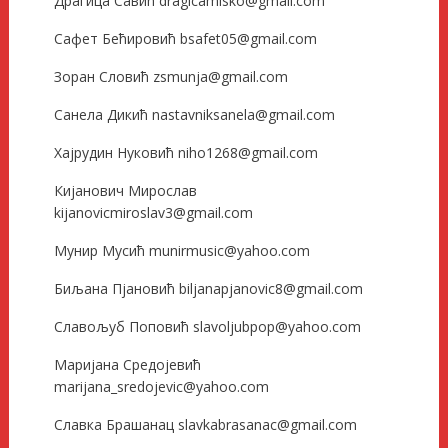
Драгица Савић dragicamisko@gmail.com
Сафет Бећировић bsafet05@gmail.com
Зоран Словић zsmunja@gmail.com
Санела Дикић nastavniksanela@gmail.com
Хајрудин Нуковић niho1268@gmail.com
Кијанович Мирослав
kijanovicmiroslav3@gmail.com
Мунир Мусић munirmusic@yahoo.com
Биљана Пјановић biljanapjanovic8@gmail.com
Славољуб Поповић slavoljubpop@yahoo.com
Маријана Средојевић
marijana_sredojevic@yahoo.com
Славка Брашанац slavkabrasanac@gmail.com