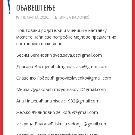
ОБАВЕШТЕЊЕ
18. МАРТА 2020.
ISKRICA RADONJIĆ
Поштовани родитељи и ученици у наставку
можете наћи све потребне мејлове предметних
наставника ваше деце.
Бесим Бегановић sveti.sava.os@gmail.com
Драгана Васојевић draganastasa@gmail.com
Славенко Грбовић grbovicslavenko@gmail.com
Мирза Дураковић mizydurakovic@gmail.com
Ана Нишевић ana.nisevic1982@gmail.com
Жељко Филиповић zeljkof69@gmail.com
Искрица Радоњић iskrica.radonjic@gmail.com