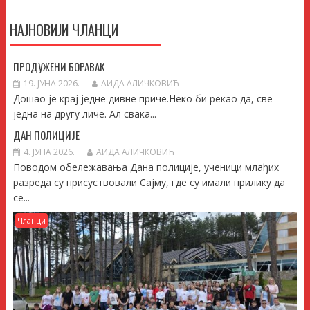
НАЈНОВИЈИ ЧЛАНЦИ
ПРОДУЖЕНИ БОРАВАК
19. ЈУНА 2026.
АИДА АЛИЧКОВИЋ
Дошао је крај једне дивне приче.Неко би рекао да, све
једна на другу личе. Ал свака...
ДАН ПОЛИЦИЈЕ
4. ЈУНА 2026.
АИДА АЛИЧКОВИЋ
Поводом обележавања Дана полиције, ученици млађих
разреда су присуствовали Сајму, где су имали прилику да
се...
Чланци