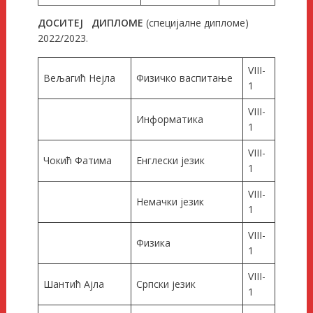
ДОСИТЕЈ ДИПЛОМЕ
(специјалне дипломе)
2022/2023.
VIII-
Вељагић Нејла
Физичко васпитање
1
VIII-
Информатика
1
VIII-
Чокић Фатима
Енглески језик
1
VIII-
Немачки језик
1
VIII-
Физика
1
VIII-
Шантић Ајла
Српски језик
1