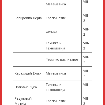
VIII-
Математика
1
VIII-
Бећировић Нејла
Српски језик
2
VIII-
Физика
2
Техника и
VIII-
технологија
2
VIII-
Физичко васпитање
2
VIII-
Карахоџић Емир
Математика
2
Техника и
VIII-
Поповић Лука
технологија
1
Радуловић
VIII-
Српски језик
Матија
2