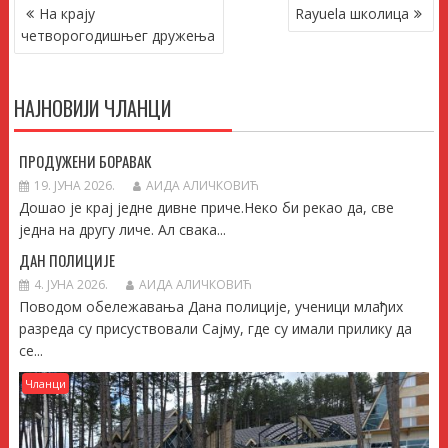
КРЕТАЊЕ
На крају
Rayuela школица
ЧЛАНКА
четворогодишњег дружења
НАЈНОВИЈИ ЧЛАНЦИ
ПРОДУЖЕНИ БОРАВАК
19. ЈУНА 2026.
АИДА АЛИЧКОВИЋ
Дошао је крај једне дивне приче.Неко би рекао да, све
једна на другу личе. Ал свака...
ДАН ПОЛИЦИЈЕ
4. ЈУНА 2026.
АИДА АЛИЧКОВИЋ
Поводом обележавања Дана полиције, ученици млађих
разреда су присуствовали Сајму, где су имали прилику да
се...
Чланци