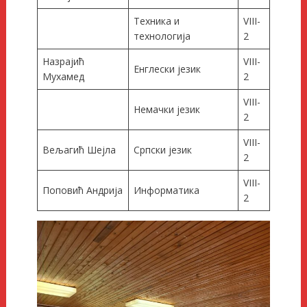
Техника и
VIII-
технологија
2
Назрајић
VIII-
Енглески језик
Мухамед
2
VIII-
Немачки језик
2
VIII-
Вељагић Шејла
Српски језик
2
VIII-
Поповић Андрија
Информатика
2