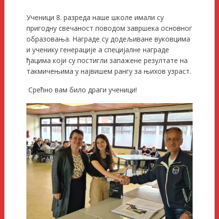
Ученици 8. разреда наше школе имали су
пригодну свечаност поводом завршека основног
образовања. Награде су додељиване вуковцима
и ученику генерације а специјалне награде
ђацима који су постигли запажене резултате на
такмичењима у највишем рангу за њихов узраст.
Срећно вам било драги ученици!