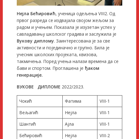
Нејла Бећировић
, ученица одељења VIII2. Од
првог разреда се издвајала својом жељом за
радом и учењем. Показала је изузетан успех у
савладавању школског градива и заслужила је
Вукову диплому
. Заинтересована је за све
активности и појединачно и групно. Била је
учесник школских пројеката, квизова,
такмичења. Поред учења налази времена да се
бави и спортом. Проглашена је
ђаком
генерације.
ВУКОВЕ ДИПЛОМЕ
2022/2023.
Чокић
Фатима
VIII-1
Вељагић
Нејла
VIII-1
Шантић
Ајла
VIII-1
Бећировић
Нејла
VIII-2