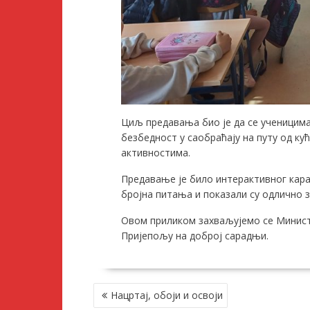
Циљ предавања био је да се ученицима
безбедност у саобраћају на путу од ку
активностима.
Предавање је било интерактивног кара
бројна питања и показали су одлично 
Овом приликом захваљујемо се Минист
Пријепољу на доброј сарадњи.
КРЕТАЊЕ
Нацртај, обоји и освоји
ЧЛАНКА