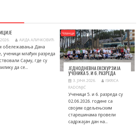
ИЦИЈЕ
Чланци
 2026.
АИДА АЛИЧКОВИЋ
м обележавања Дана
е, ученици млађих разреда
ствовали Сајму, где су
илику да се...
ЈЕДНОДНЕВНА ЕКСКУРЗИЈА
УЧЕНИКА 5. И 6. РАЗРЕДА
3. ЈУНА 2026.
ISKRICA
RADONJIĆ
Ученици 5. и 6. разреда су
02.06.2026. године са
својим одељењским
старешинама провели
садржајан дан на...