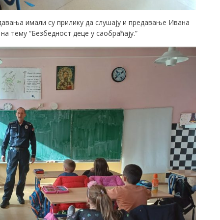
давања имали су прилику да слушају и предавање Ивана
на тему “Безбедност деце у саобраћају.”