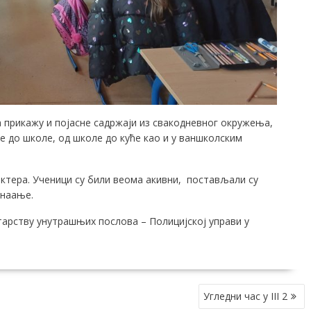
 прикажу и појасне садржаји из свакодневног окружења,
ће до школе, од школе до куће као и у ваншколским
ктера. Ученици су били веома акивни, постављали су
знаање.
арству унутрашњих послова – Полицијској управи у
Угледни час у III 2