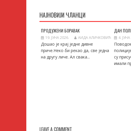
НАЈНОВИЈИ ЧЛАНЦИ
ПРОДУЖЕНИ БОРАВАК
ДАН ПОЛ
19. ЈУНА 2026.
АИДА АЛИЧКОВИЋ
4. ЈУНА
Дошао је крај једне дивне
Поводо
приче.Неко би рекао да, све једна
полициј
на другу личе. Ал свака...
су прису
имали пр
LEAVE A COMMENT