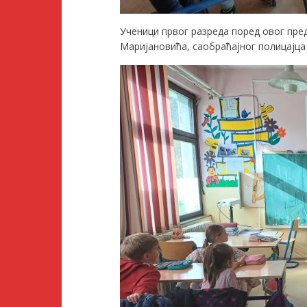
Ученици првог разреда поред овог пре
Маријановића, саобраћајног полицајца 