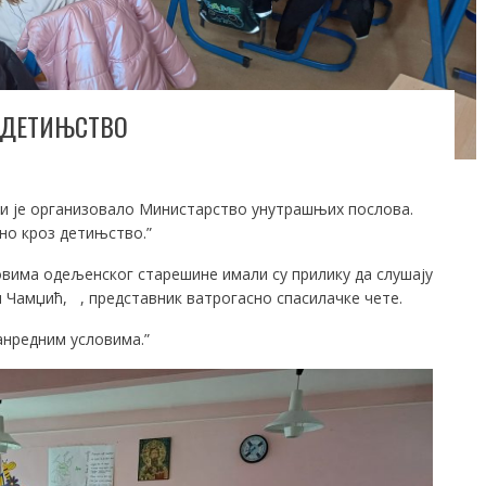
 ДЕТИЊСТВО
оји је организовало Министарство унутрашњих послова.
дно кроз детињство.”
овима одељенског старешине имали су прилику да слушају
н Чамџић, , представник ватрогасно спасилачке чете.
анредним условима.”