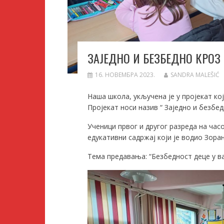
ЗАЈЕДНО И БЕЗБЕДНО КРОЗ
16. НОВЕМБРА 2023.
SANDRA MALEŠIĆ
Наша школа, укључена је у пројекат к
Пројекат носи назив “ Заједно и безбе
Ученици првог и другог разреда на час
едукативни садржај који је водио Зора
Тема предавања: “Безбедност деце у в