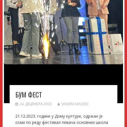
БУМ ФЕСТ
24. ДЕЦЕМБРА 2023.
SANDRA MALEŠIĆ
21.12.2023. године у Дому културе, одржан је
осми по реду фестивал певача основних школа