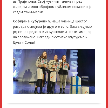
из Пријепоља. Свој музички таленат пред
жиријем и многобројном публиком показало је
седам такмичарки.
Софијана Кубуровић,
наша ученица шестог
разреда освојила је
друго место
. Захваљујемо
јој се на представљању школе и честитамо јој
на заслуженој награди. Честитке упућујемо и
Ерни и Соњи!