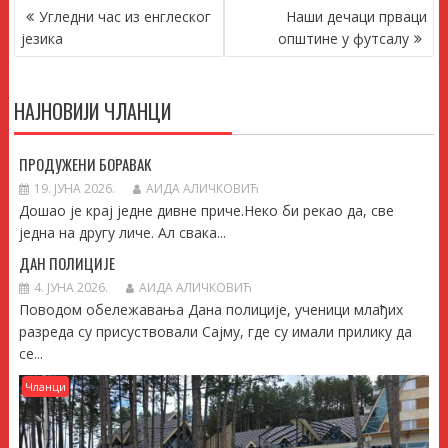
КРЕТАЊЕ
Угледни час из енглеског
Наши дечаци прваци
ЧЛАНКА
језика
општине у футсалу
НАЈНОВИЈИ ЧЛАНЦИ
ПРОДУЖЕНИ БОРАВАК
19. ЈУНА 2026.
АИДА АЛИЧКОВИЋ
Дошао је крај једне дивне приче.Неко би рекао да, све
једна на другу личе. Ал свака...
ДАН ПОЛИЦИЈЕ
4. ЈУНА 2026.
АИДА АЛИЧКОВИЋ
Поводом обележавања Дана полиције, ученици млађих
разреда су присуствовали Сајму, где су имали прилику да
се...
Чланци