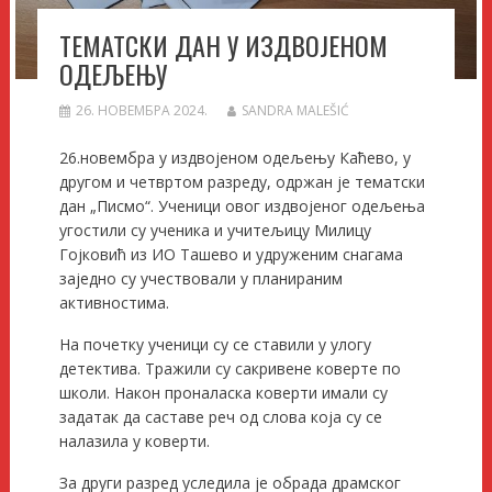
ТЕМАТСКИ ДАН У ИЗДВОЈЕНОМ
ОДЕЉЕЊУ
26. НОВЕМБРА 2024.
SANDRA MALEŠIĆ
26.новембра у издвојеном одељењу Каћево, у
другом и четвртом разреду, одржан је тематски
дан „Писмо“. Ученици овог издвојеног одељења
угостили су ученика и учитељицу Милицу
Гојковић из ИО Ташево и удруженим снагама
заједно су учествовали у планираним
активностима.
На почетку ученици су се ставили у улогу
детектива. Тражили су сакривене коверте по
школи. Након проналаска коверти имали су
задатак да саставе реч од слова која су се
налазила у коверти.
За други разред уследила је обрада драмског