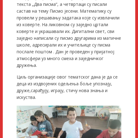
текста „Два писма“, а четвртаци су писали
састав на тему Писмо јесени. Математику су
провели у решавању задатака које су извлачили
из коверте. На ликовном су заједно цртали
коверте и украшавали их. Дигитални свет, сви
заједно написали су писмо другарима из матичне
школе, адресирали их и учитељице су писма
послале поштом . Дан је проведен у пријатној
атмосфери уз много смеха и заједничког
дружења.
Циљ организације овог тематског дана је да се
деца из издвојених одељења боље упознају,
друже,сарађују, играју, стичу нова знања и
искуства.