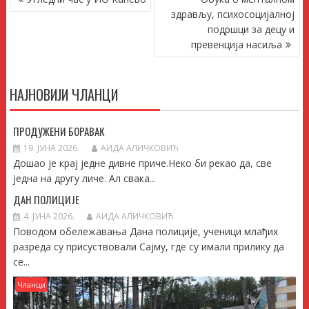
ЧЛАНКА
здрављу, психосоцијалној
подршци за децу и
превенција насиља
НАЈНОВИЈИ ЧЛАНЦИ
ПРОДУЖЕНИ БОРАВАК
19. ЈУНА 2026.
АИДА АЛИЧКОВИЋ
Дошао је крај једне дивне приче.Неко би рекао да, све
једна на другу личе. Ал свака...
ДАН ПОЛИЦИЈЕ
4. ЈУНА 2026.
АИДА АЛИЧКОВИЋ
Поводом обележавања Дана полиције, ученици млађих
разреда су присуствовали Сајму, где су имали прилику да
се...
Чланци