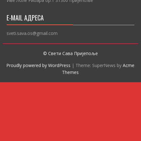
Иве Лоле Рибара бр.1 31300 Пријепоље
E-MAIL АДРЕСА
sveti.sava.os@gmail.com
© Свети Сава Пријепоље
Proudly powered by WordPress
|
Theme: SuperNews by
Acme
Themes