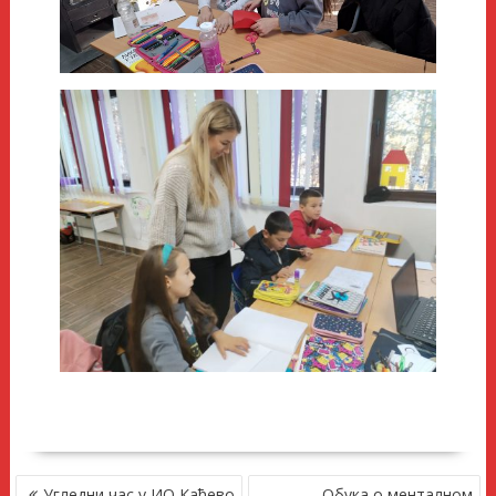
КРЕТАЊЕ
Угледни час у ИО Каћево
Обука о менталном