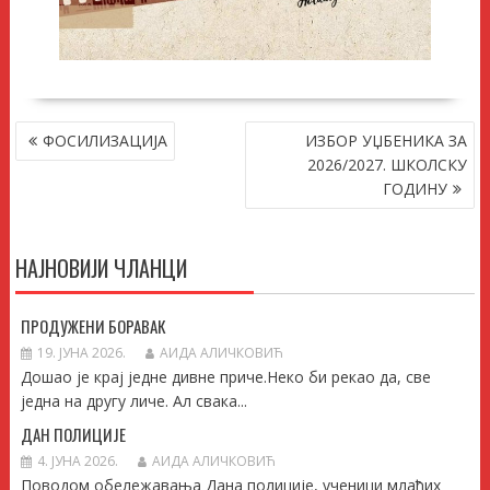
КРЕТАЊЕ
ФОСИЛИЗАЦИЈА
ИЗБОР УЏБЕНИКА ЗА
ЧЛАНКА
2026/2027. ШКОЛСКУ
ГОДИНУ
НАЈНОВИЈИ ЧЛАНЦИ
ПРОДУЖЕНИ БОРАВАК
19. ЈУНА 2026.
АИДА АЛИЧКОВИЋ
Дошао је крај једне дивне приче.Неко би рекао да, све
једна на другу личе. Ал свака...
ДАН ПОЛИЦИЈЕ
4. ЈУНА 2026.
АИДА АЛИЧКОВИЋ
Поводом обележавања Дана полиције, ученици млађих