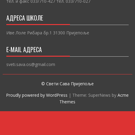
тел. и факс 033/710-427 тел. 033/710-027
АДРЕСА ШКОЛЕ
Иве Лоле Рибара бр.1 31300 Пријепоље
E-MAIL АДРЕСА
sveti.sava.os@gmail.com
© Свети Сава Пријепоље
Proudly powered by WordPress
|
Theme: SuperNews by
Acme
Themes