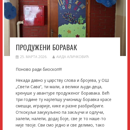
ПРОДУЖЕНИ БОРАВАК
25. МАРТА 2026.
АИДА АЛИЧКОВИЋ
Поново ради биоскоп!!!
Некада давно у царству слова и бројева, у ОШ
„Свети Сава“, ти мали, а велики људи-деца,
кренуше у авантуре продуженог боравака. Већ
три године ту најлепшу учионицу боравка красе
смешци, играрије, кике и разне разбрибриге.
Откокуљи закукуљено па закључи и одлучи,
залепи, налепи, додај боје, све је то наше-то
није твоје. Сви смо једно и све делимо, тако