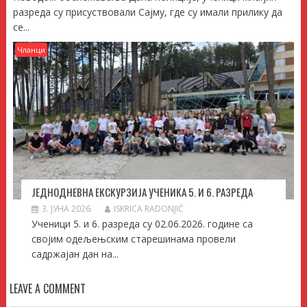
разреда су присуствовали Сајму, где су имали прилику да
се...
Чланци
ЈЕДНОДНЕВНА ЕКСКУРЗИЈА УЧЕНИКА 5. И 6. РАЗРЕДА
3. ЈУНА 2026.
ISKRICA RADONJIĆ
Ученици 5. и 6. разреда су 02.06.2026. године са
својим одељењским старешинама провели
садржајан дан на...
LEAVE A COMMENT