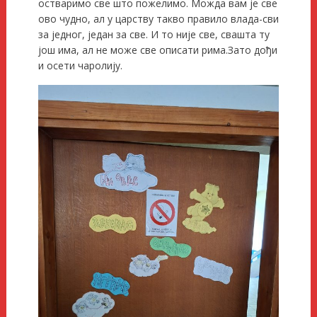
остваримо све што пожелимо. Можда вам је све
ово чудно, ал у царству такво правило влада-сви
за једног, један за све. И то није све, свашта ту
још има, ал не може све описати рима.Зато дођи
и осети чаролију.