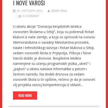
I NOVE VAROŠI
25. ОКТОБРА 2021.
DEMIR SRNA
0 COMMENT
U okviru akcije “Donacija bespilotnih letelica
osnovnim školama u Srbiji”, koju su pokrenuli Rotari
klubovi iz naše zemlje, a koja se sprovodi na osnovu
Memoranduma o saradnji Ministarstva prosvete,
nauke i tehnološkog razvoja i Rotari klubova u Srbiji,
sedam osnovnih škola iz Prijepolja, Priboja i Nove
Varoši dobilo je dronove. Bespilotne letelice
namenjene su učenju programskih jezika „skreč“ i
„pajton“ u okviru nastave informatike u petom i
šestom razredu. Na dodeli dronova za sedam
osnovnih škola iz tri opštine, rečeno je da je osnovni
cilj projekta razvoj kompentencija iz oblasti…
READ MORE