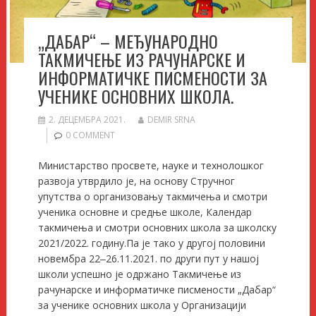
„ДАБАР“ – МЕЂУНАРОДНО
ТАКМИЧЕЊЕ ИЗ РАЧУНАРСКЕ И
ИНФОРМАТИЧКЕ ПИСМЕНОСТИ ЗА
УЧЕНИКЕ ОСНОВНИХ ШКОЛА.
2. ДЕЦЕМБРА 2021.
DEMIR SRNA
0 COMMENT
Министарство просвете, науке и технолошког
развоја утврдило је, на основу Стручног
упутства о организовању такмичења и смотри
ученика основне и средње школе, Календар
такмичења и смотри основних школа за школску
2021/2022. годину.Па је тако у другој половини
новембра 22‒26.11.2021. по други пут у нашој
школи успешно је одржано Такмичење из
рачунарске и информатичке писмености „Дабар“
за ученике основних школа у Организацији