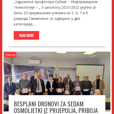
„Удружење професора Србије – Информационе
технологије – „ У школској 2021/2022 укупно је
било 23 пријављених ученика из 5, 6, 7 и 8
разреда.Такмичење се одвијало у две
категорије,…
READ MORE
Чланци
BESPLANI DRONOVI ZA SEDAM
OSMOLJETKI IZ PRIJEPOLJA, PRIBOJA