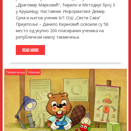
„Драгомир Марковић“, Ћирило и Методије број 3
у Крушевцу. Наставник Информатике Демир
Срна и његов ученик 6/1 ОШ „Свети Сава“
Пријепоље – Данило Кијановић освоили су 58.
место од укупно 200 пласираних ученика на
републичком нивоу такмичења.
READ MORE
Такмичења
Чланци